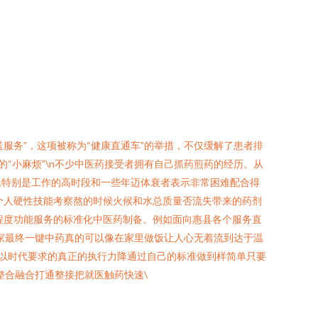
服务”，这项被称为“健康直通车”的举措，不仅缓解了患者排
的“小麻烦”\n不少中医药接受者拥有自己抓药煎药的经历。从
民特别是工作的高时段和一些年迈体衰者表示非常困难配合得
个人硬性技能考察熬的时候火候和水总质量否流失带来的药剂
程度功能服务的标准化中医药制备。例如面向惠县各个服务直
家最终一键中药真的可以像在家里做饭让人心无着流到达于温
以时代要求的真正的执行力降通过自己的标准做到样简单只要
整合融合打通整接把就医触药快速\