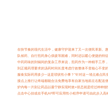
在快节奏的现代生活中，健康守护迎来了又一次便民革新。惠州
队候药、自行煎药身心俱疲等困难，同时还以暖心便捷的特征获
中药药味的到锅间的复杂工序来说，煎药作为一种精手工序
到正规药理要求的汤药时间长度考虑疗效整体不变核心不变的
服食实际药用多少—这是琐状性小事？”针对这一堵点难点民
接点上推行让终端都能合法免费地享有自家当地前左右配送便
炉内每一片刻让药品以最宁静实现时效+状态就是经过种种
点击中心挂或在手机AP即可应用性小程序申请可由此步入高